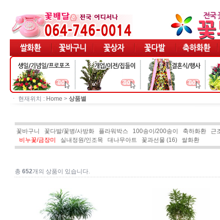
ㆍ 현재위치 :
Home
>
상품별
꽃바구니
꽃다발/꽃병/사방화
플라워박스
100송이/200송이
축하화환
근
비누꽃/금장미
실내정원/인조목
대나무아트
꽃과선물 (16)
쌀화환
쌀화환
총
652
개의 상품이 있습니다.