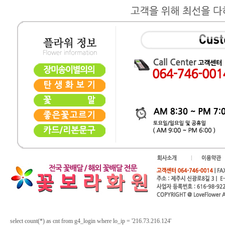
select count(*) as cnt from g4_login where lo_ip = '216.73.216.124'