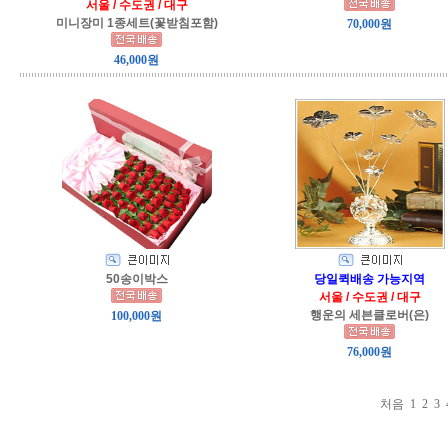
서울 / 수도권 / 대구
미니장미 1종세트(꽃받침포함)
70,000원
46,000원
50송이박스
당일퀵배송 가능지역
서울 / 수도권 / 대구
행운의 세븐클로버(은)
100,000원
76,000원
처음
1
2
3