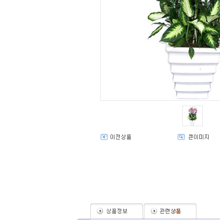
(
0
)