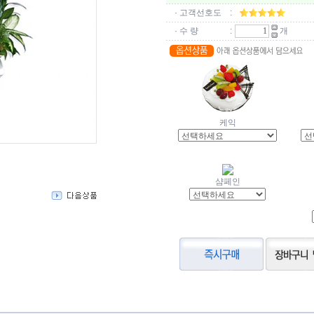
· 고객선호도
:
· 수 량
:
개
케익
샴페인