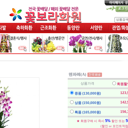
덴파레(A)
상품가격
회원할
123
중품 (130,000원)
142
상품 (150,000원)
156
특품 (165,000원)
5%
★ 회원구매 시 즉시
할인 또는
(할인 or 포인트적립