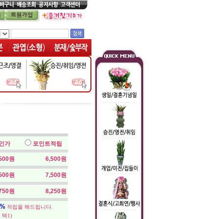
인가
포인트적립
,500원
6,500원
,500원
7,500원
,750원
8,250원
5%
적립을 해드립니다.
 택1)