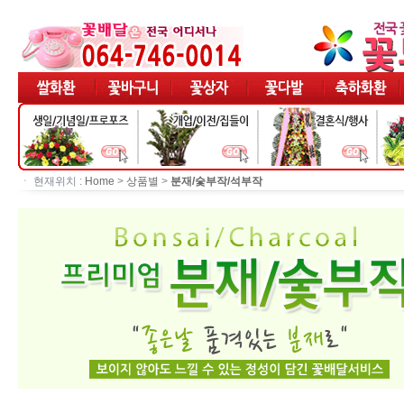
ㆍ 현재위치 :
Home
>
상품별
>
분재/숯부작/석부작