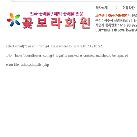
select count(*) as cnt from g4_login where lo_ip = '216.73.216.52'
145 : Table './boraflower_com/g4_login' is marked as crashed and should be repaired
error file : /shop/shop/list.php