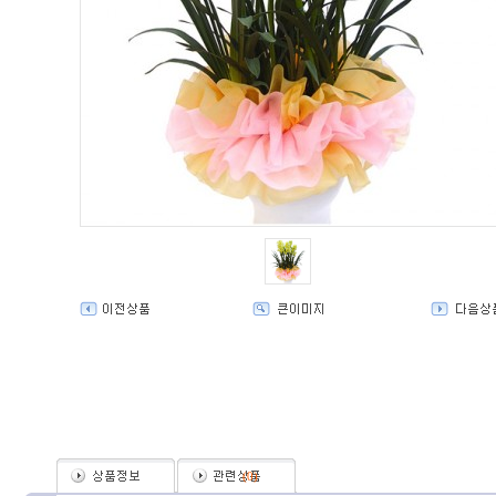
(
0
)