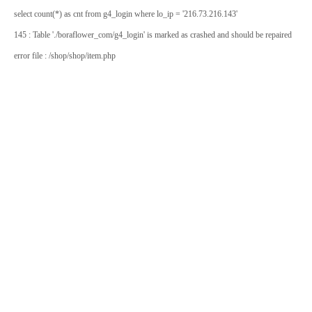
select count(*) as cnt from g4_login where lo_ip = '216.73.216.143'
145 : Table './boraflower_com/g4_login' is marked as crashed and should be repaired
error file : /shop/shop/item.php