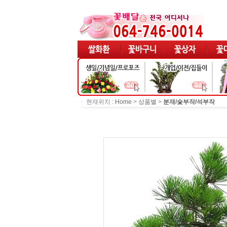
ㆍ 현재위치 :
Home
>
상품별
>
분재/숯부작/석부작