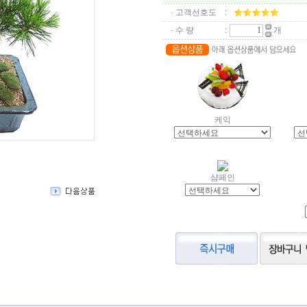
· 고객선호도
:
· 수 량
:
개
케익
샴페인