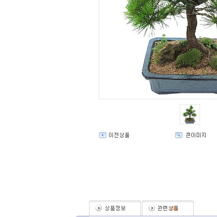
(
0
)