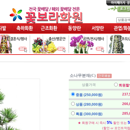
소나무분재(C)
상품가격
회원할
237
중품 (250,000원)
266
상품 (280,000원)
285
특품 (300,000원)
5%
★ 회원구매 시 즉시
할인 또는
(할인 or 포인트적립