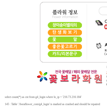
select count(*) as cnt from g4_login where lo_ip = '216.73.216.184'
145 : Table './boraflower_com/g4_login' is marked as crashed and should be repaired