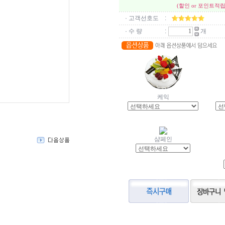
(할인 or 포인트적립
· 고객선호도
:
· 수 량
:
개
케익
샴페인