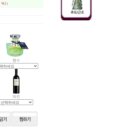
 택1)
향수
와인