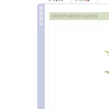
(
0
)