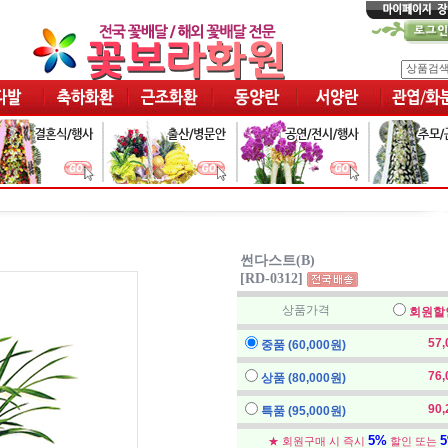
썬다스트(B)
[RD-0312]
상품가격
회원할
57
중품 (60,000원)
76
상품 (80,000원)
90
특품 (95,000원)
5%
★ 회원구매 시 즉시
할인 또는