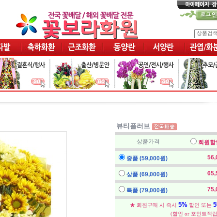
뷰티플러브
상품가격
회원할
56
중품 (59,000원)
65
상품 (69,000원)
75
특품 (79,000원)
5%
★ 회원구매 시 즉시
할인 또는
(할인 or 포인트적립