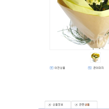
(
0
)