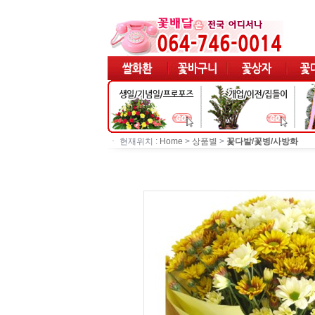
ㆍ 현재위치 :
Home
>
상품별
>
꽃다발/꽃병/사방화