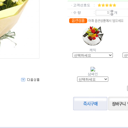
· 고객선호도
:
· 수 량
:
개
케익
샴페인