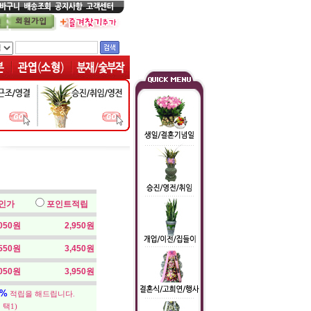
인가
포인트적립
,050원
2,950원
,550원
3,450원
,050원
3,950원
5%
적립을 해드립니다.
 택1)