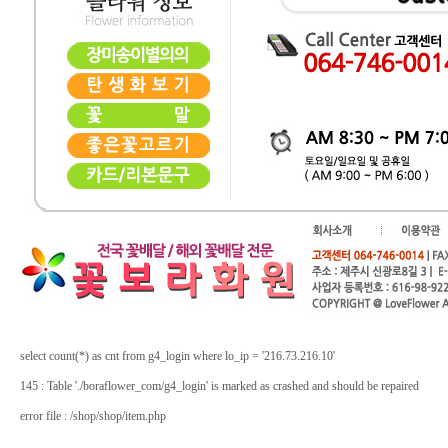
select count(*) as cnt from g4_login where lo_ip = '216.73.216.10'
145 : Table './boraflower_com/g4_login' is marked as crashed and should be repaired
error file : /shop/shop/item.php