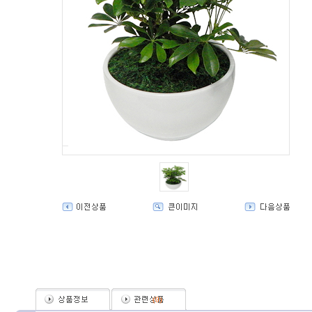
(
0
)