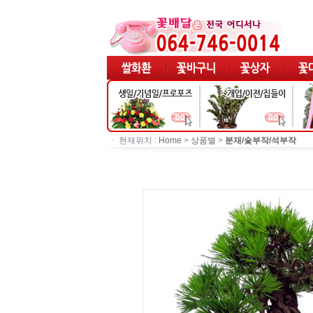
ㆍ 현재위치 :
Home
>
상품별
>
분재/숯부작/석부작