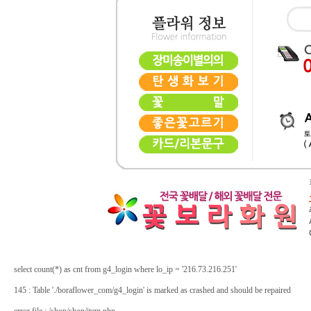
select count(*) as cnt from g4_login where lo_ip = '216.73.216.251'
145 : Table './boraflower_com/g4_login' is marked as crashed and should be repaired