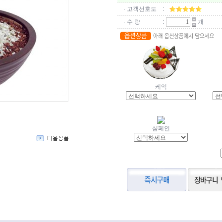
· 고객선호도
:
· 수 량
:
개
케익
샴페인