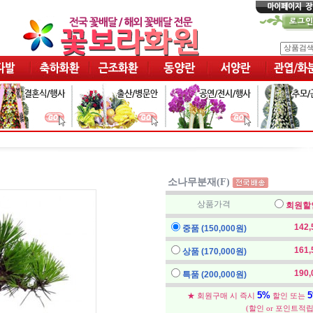
소나무분재(F)
상품가격
회원할
142
중품 (150,000원)
161
상품 (170,000원)
190
특품 (200,000원)
5%
★ 회원구매 시 즉시
할인 또는
(할인 or 포인트적립