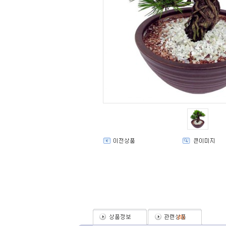
(
0
)