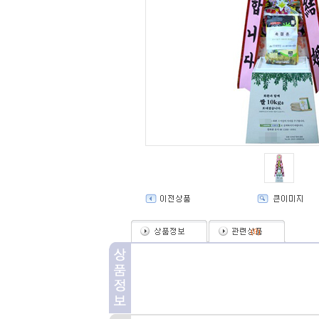
(
0
)