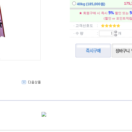
175
40kg (185,000원)
5%
★ 회원구매 시 즉시
할인 또는
(할인 or 포인트적립
· 고객선호도
:
· 수 량
:
개